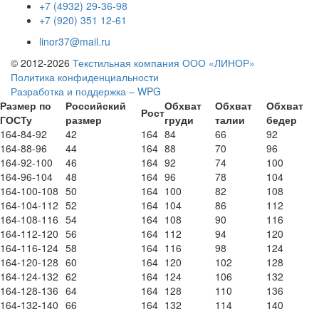
+7 (4932) 29-36-98
+7 (920) 351 12-61
linor37@mail.ru
© 2012-2026
Текстильная компания ООО «ЛИНОР»
Политика конфиденциальности
Разработка и поддержка – WPG
Размер по
Российский
Обхват
Обхват
Обхват
Рост
ГОСТу
размер
груди
талии
бедер
164-84-92
42
164
84
66
92
164-88-96
44
164
88
70
96
164-92-100
46
164
92
74
100
164-96-104
48
164
96
78
104
164-100-108
50
164
100
82
108
164-104-112
52
164
104
86
112
164-108-116
54
164
108
90
116
164-112-120
56
164
112
94
120
164-116-124
58
164
116
98
124
164-120-128
60
164
120
102
128
164-124-132
62
164
124
106
132
164-128-136
64
164
128
110
136
164-132-140
66
164
132
114
140