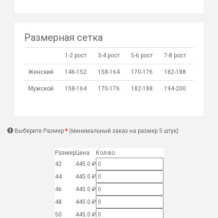
Размерная сетка
1-2 рост
3-4 рост
5-6 рост
7-8 рост
Женский
146-152
158-164
170-176
182-188
Мужской
158-164
170-176
182-188
194-200
Выберите Размер
(минимальный заказ на размер 5 штук)
Размер
Цена
Кол-во
42
445.0 ₽
44
445.0 ₽
46
445.0 ₽
48
445.0 ₽
50
445.0 ₽